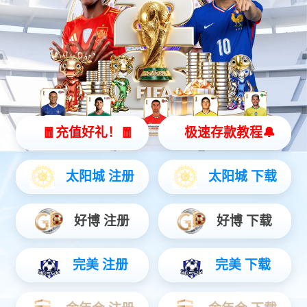
首页
CQ9
CQ9
商务服务
关于阿波罗
友情链接
更多选购方式：访问天猫【appollo旗舰店】
400-013-5136
经销商加盟销售热线：刘经理 13925058632
CQ9电子一部业务销售热线：胡经理 13902271834
CQ9电子二部业务销售热线：董经理 13925056612
外贸一部业务销售热线：谭小姐 18924048788